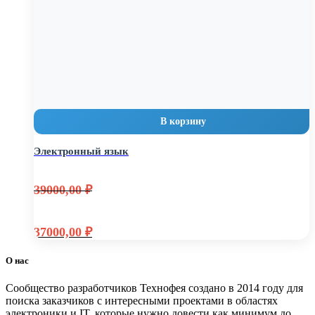
В корзину
Электронный язык
39000,00
₽
Первоначальная
37000,00
₽
цена
Текущая
составляла
цена:
О нас
39000,00 ₽.
37000,00 ₽.
Сообщество разработчиков Технофея создано в 2014 году для
поиска заказчиков с интересными проектами в областях
электроники и IT, которые нужно довести как минимум до