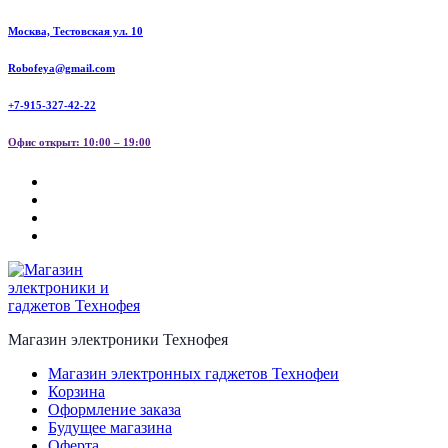
Перейти
Москва, Тестовская ул. 10
к
содержанию
Robofeya@gmail.com
+7-915-327-42-22
Офис открыт: 10:00 – 19:00
Магазин электроники Технофея
Магазин электронных гаджетов Технофеи
Корзина
Оформление заказа
Будущее магазина
Оферта