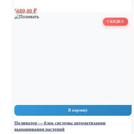
Первоначальная
5600,00
₽
цена
Текущая
составляла
цена:
СКИДКА
7500,00 ₽.
5600,00 ₽.
В корзину
Поливатор — блок системы автоматизации
выращивания растений