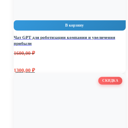
В корзину
Чат GPT для роботизации компании и увеличения
прибыли
1600,00
₽
Первоначальная
1300,00
₽
цена
Текущая
составляла
цена:
СКИДКА
1600,00 ₽.
1300,00 ₽.