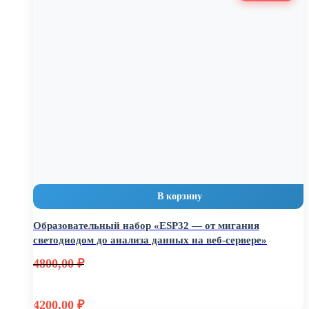
7000,00 ₽.
6500,00 ₽.
В корзину
Образовательный набор «ESP32 — от мигания
светодиодом до анализа данных на веб-сервере»
4800,00
₽
Первоначальная
4200,00
₽