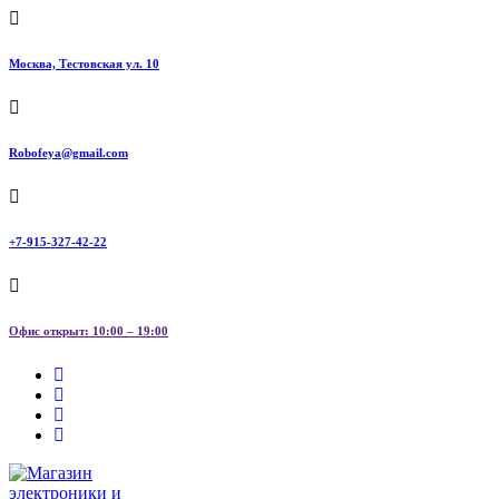
Перейти
к
содержанию
Москва, Тестовская ул. 10
Robofeya@gmail.com
+7-915-327-42-22
Офис открыт: 10:00 – 19:00