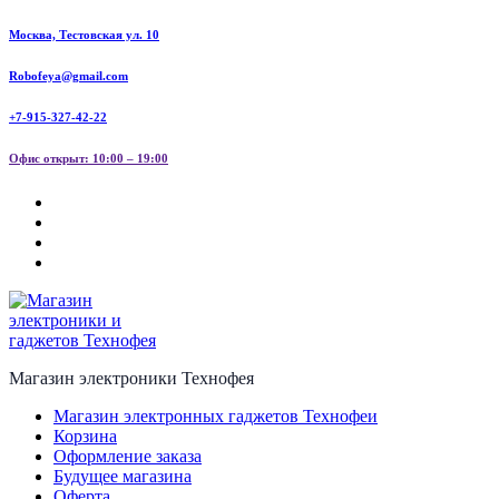
Перейти
Москва, Тестовская ул. 10
к
содержанию
Robofeya@gmail.com
+7-915-327-42-22
Офис открыт: 10:00 – 19:00
Магазин электроники Технофея
Магазин электронных гаджетов Технофеи
Корзина
Оформление заказа
Будущее магазина
Оферта