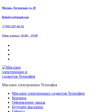
Перейти
Москва, Тестовская ул. 10
к
содержанию
Robofeya@gmail.com
+7-915-327-42-22
Офис открыт: 10:00 – 19:00
Магазин электроники Технофея
Магазин электронных гаджетов Технофеи
Корзина
Оформление заказа
Будущее магазина
Оферта