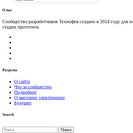
цена
Текущая
составляла
цена:
О нас
830,00 ₽.
810,00 ₽.
Сообщество разработчиков Технофея создано в 2014 году для п
стадии прототипа
Разделы
О сайте
Что за сообщество
Подробнее
О магазине электроники
Будущее
Search
Найти: