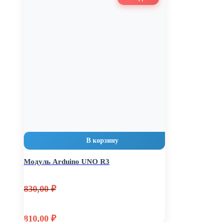
В корзину
Модуль Arduino UNO R3
830,00
₽
Первоначальная
810,00
₽